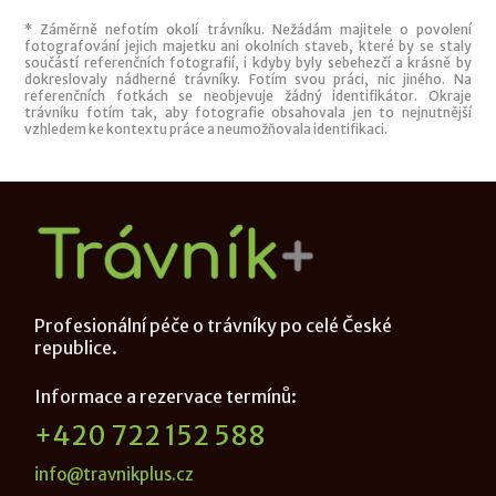
* Záměrně nefotím okolí trávníku. Nežádám majitele o povolení
fotografování jejich majetku ani okolních staveb, které by se staly
součástí referenčních fotografií, i kdyby byly sebehezčí a krásně by
dokreslovaly nádherné trávníky. Fotím svou práci, nic jiného. Na
referenčních fotkách se neobjevuje žádný identifikátor. Okraje
trávníku fotím tak, aby fotografie obsahovala jen to nejnutnější
vzhledem ke kontextu práce a neumožňovala identifikaci.
Profesionální péče o trávníky po celé České
republice.
Informace a rezervace termínů:
+420 722 152 588
info@travnikplus.cz