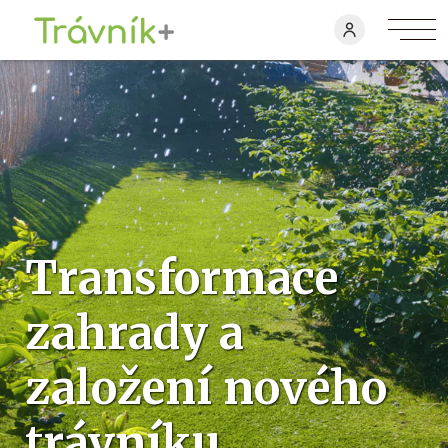
Transformace
zahrady a
založení nového
trávníku