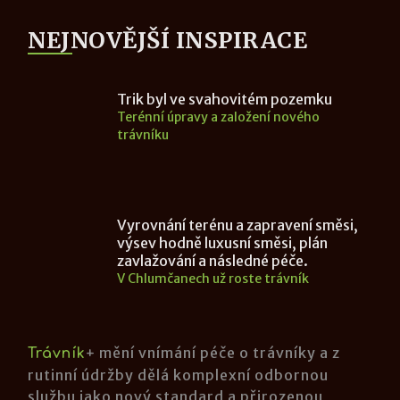
NEJNOVĚJŠÍ INSPIRACE
Trik byl ve svahovitém pozemku
Terénní úpravy a založení nového
trávníku
Vyrovnání terénu a zapravení směsi,
výsev hodně luxusní směsi, plán
zavlažování a následné péče.
V Chlumčanech už roste trávník
mění vnímání péče o trávníky a z
Trávník
+
rutinní údržby dělá komplexní odbornou
službu jako nový standard a přirozenou