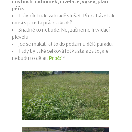
místních podmínek, nivelace, výsev, plán
péče.
Trávník bude zahradě slušet. Předcházet ale
musí spousta práce a kroků.
Snadné to nebude. No, začneme likvidací
plevelu.
Jde se makat, ať to do podzimu dělá parádu.
Tady by také celková fotka stála za to, ale
nebudu to dělat.
Proč?
*